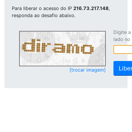
Para liberar o acesso
do IP
216.73.217.148
,
responda ao desafio abaixo.
Digite 
lado no
[trocar imagem]