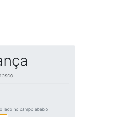
ança
nosco.
ao lado no campo abaixo