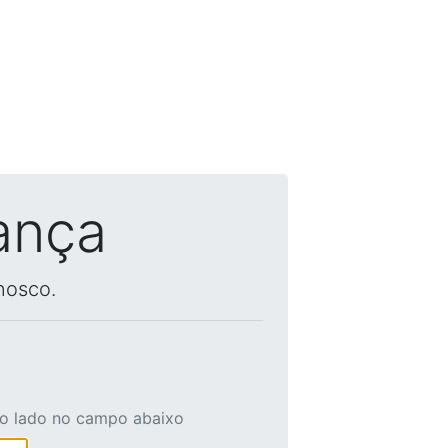
ança
nosco.
ao lado no campo abaixo