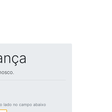
ança
nosco.
ao lado no campo abaixo