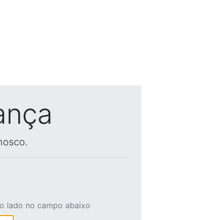
ança
nosco.
ao lado no campo abaixo