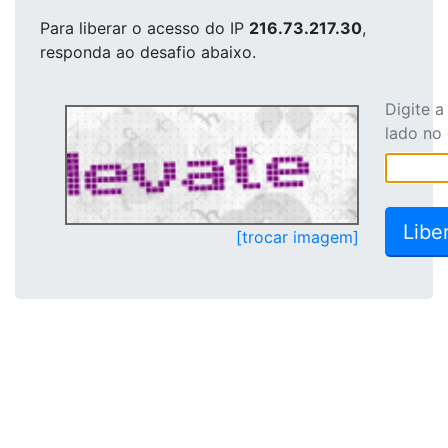
Para liberar o acesso
do IP
216.73.217.30
,
responda ao desafio abaixo.
Digite 
lado no
[trocar imagem]