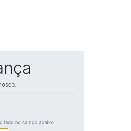
ança
nosco.
ao lado no campo abaixo